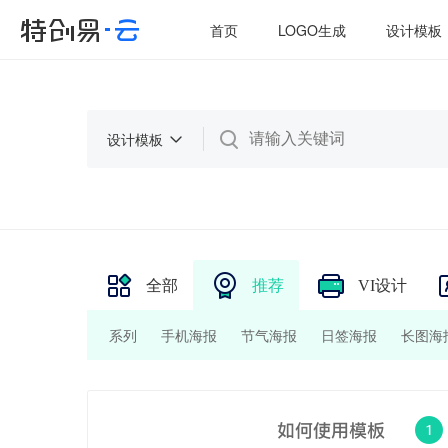
首页
LOGO生成
设计模板
设计模板
全部
推荐
VI设计
系列
手机海报
节气海报
日签海报
长图海
印刷招贴/海报
招牌/门头
印刷名片
包装瓶贴
微信公众号图片套装
微信公众号次图
横版海报/ba