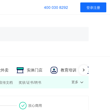
400 030 8292
登录注册
饮外卖
实体门店
教育培训
美团物
公宣传文档
奖状/证书/聘书
更多
招
美团海报
DM宣传单
纸质邀请函