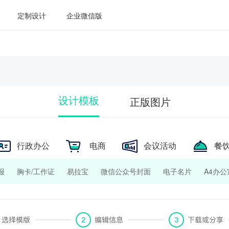
定制设计
企业微信版
设计模板
正版图片
行政办公
电商
会议活动
餐
报
胸卡/工作证
易拉宝
微信公众号封面
电子名片
A4办
侧招/灯箱
手提袋
包装袋
LOGO
菜单/价目表
美团店
nner
胶囊banner
美团门店入口图
方形海报